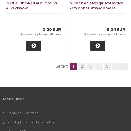
1x1 für junge Eltern Prof. W.
2 Bücher. Mängelexemplar
A. Wlassow
& Wachstumsschmerz
Sarah Kuttner 2 Bücher
3,20 EUR
5,34 EUR
inkl. 7 % MwSt. zzgl.
Versandkosten
inkl. 7 % MwSt. zzgl.
Versandkosten
Seiten:
1
2
3
4
5
...
»
Mehr über...
Zahlung & Versand
Privatsphäre und Datenschutz