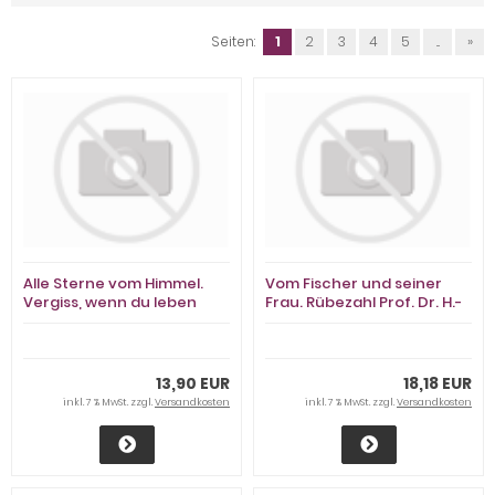
Seiten:
1
2
3
4
5
...
»
Alle Sterne vom Himmel.
Vom Fischer und seiner
Vergiss, wenn du leben
Frau. Rübezahl Prof. Dr. H.-
willst. Tanz auf dem
H. Ewers
Regenbogen. Regine auf
den Stufen. Niemandsland
Utta Danella
13,90 EUR
18,18 EUR
inkl. 7 % MwSt. zzgl.
Versandkosten
inkl. 7 % MwSt. zzgl.
Versandkosten