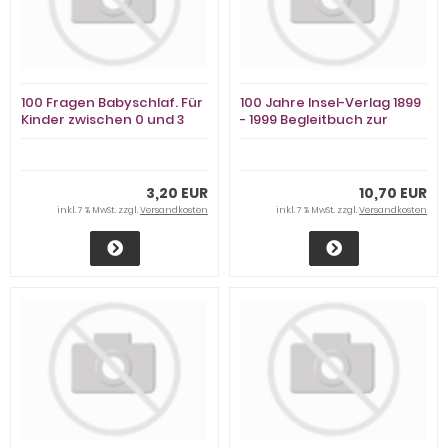
100 Fragen Babyschlaf. Für
100 Jahre Insel-Verlag 1899
Kinder zwischen 0 und 3
- 1999 Begleitbuch zur
Sabine Friedrich
Ausstellung. Die
Ausstellung 100 Jahre
Insel-Verlag wird gezeigt in
der Deutschen Bibliothek
3,20 EUR
10,70 EUR
Frankfurt am Main
inkl. 7 % MwSt. zzgl.
Versandkosten
inkl. 7 % MwSt. zzgl.
Versandkosten
Sarkowski, Heinz