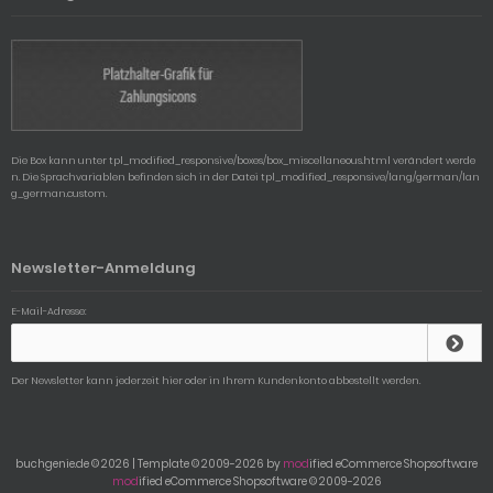
Die Box kann unter tpl_modified_responsive/boxes/box_miscellaneous.html verändert werde
n. Die Sprachvariablen befinden sich in der Datei tpl_modified_responsive/lang/german/lan
g_german.custom.
Newsletter-Anmeldung
E-Mail-Adresse:
Der Newsletter kann jederzeit hier oder in Ihrem Kundenkonto abbestellt werden.
buchgenie.de © 2026 | Template © 2009-2026 by
mod
ified eCommerce Shopsoftware
mod
ified eCommerce Shopsoftware © 2009-2026