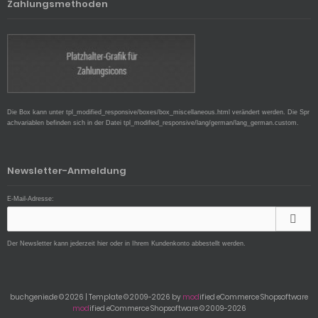
Zahlungsmethoden
Die Box kann unter tpl_modified_responsive/boxes/box_miscellaneous.html verändert werden. Die Spr
achvariablen befinden sich in der Datei tpl_modified_responsive/lang/german/lang_german.custom.
Newsletter-Anmeldung
E-Mail-Adresse:
Der Newsletter kann jederzeit hier oder in Ihrem Kundenkonto abbestellt werden.
buchgenie.de © 2026 | Template © 2009-2026 by
mod
ified eCommerce Shopsoftware
mod
ified eCommerce Shopsoftware © 2009-2026