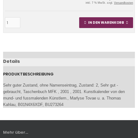
inkl. 7 % MwSt. zzgl.
Versandkosten
IN DEN WARENKORB
Details
PRODUKTBESCHREIBUNG
Sehr guter Zustand, ohne Namenseintrag, Zustand: 2, Sehr gut -
gebraucht, Taschenbuch MFK , 2001 , 2001. Kunstkalender von den
mund- und fussmalenden Künstlern., Marlyse Tovae u. a. Thomas
Kahlau, B01N4X6XDF, BU273264
Mehr über...