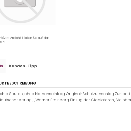
rößere Ansicht klicken Sie auf das
ild
ls
Kunden-Tipp
UKTBESCHREIBUNG
eichte Spuren, ohne Namenseintrag Original-Schutzumschlag Zustand:
deutscher Verlag , , Werner Steinberg: Einzug der Gladiatoren, Stei