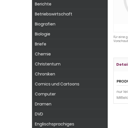
Berichte
Betriebswirtschaft
Biografien
Biologie
Für eine g
Vorschaub
Briefe
Chemie
Christentum
Detai
Chroniken
PROD
Comics und Cartoons
nur l
Computer
Mittel
Dramen
DVD
Englischsprachiges