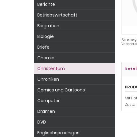
Berichte
Betriebswirtschaft
Biografien
Biologie
Für eine g
Vorschaub
Briefe
Chemie
Christentum
Detai
Chroniken
PROD
Comics und Cartoons
Mit Fo
Computer
Zustan
Dramen
DVD
Englischsprachiges