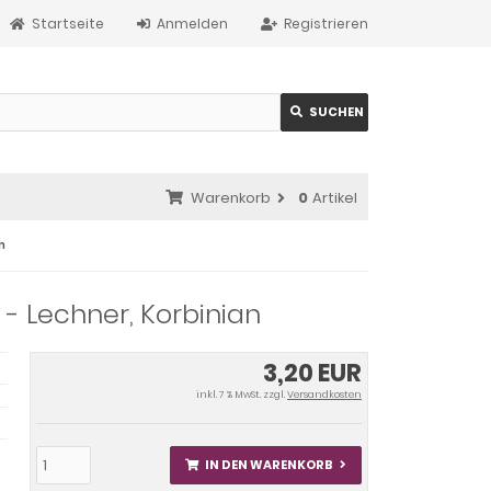
Startseite
Anmelden
Registrieren
SUCHEN
Warenkorb
0
Artikel
n
 - Lechner, Korbinian
3,20 EUR
inkl. 7 % MwSt. zzgl.
Versandkosten
IN DEN WARENKORB