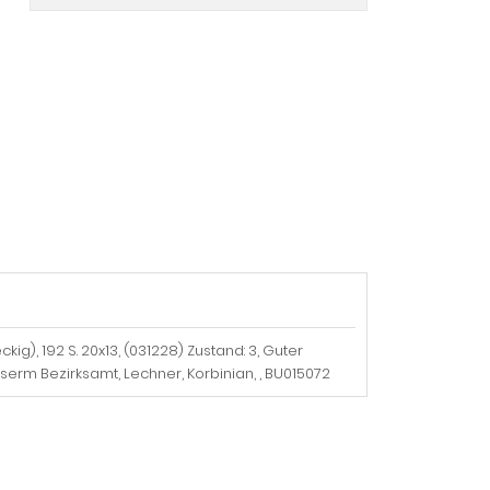
kig), 192 S. 20x13, (031228) Zustand: 3, Guter
serm Bezirksamt, Lechner, Korbinian, , BU015072