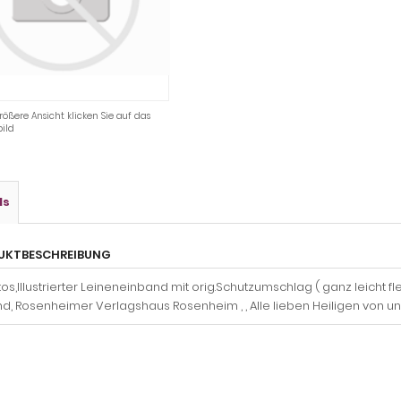
rößere Ansicht klicken Sie auf das
ild
ls
UKTBESCHREIBUNG
tos,Illustrierter Leineneinband mit orig.Schutzumschlag ( ganz leicht flec
d, Rosenheimer Verlagshaus Rosenheim , , Alle lieben Heiligen von un