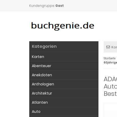
Kundengruppe:
Gast
Kategorien
Ko
Karten
Startseite
60jährige
Abenteuer
Anekdoten
ADA
Anthologien
Auto
Best
Architektur
Atlanten
Auto