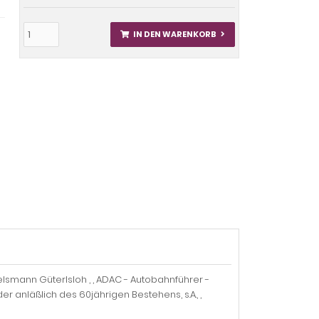
IN DEN WARENKORB
rtelsmann Güterlsloh , , ADAC - Autobahnführer -
anläßlich des 60jährigen Bestehens, s.A., ,