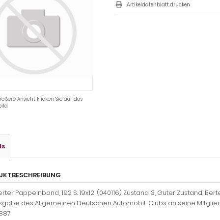
Artikeldatenblatt drucken
rößere Ansicht klicken Sie auf das
ild
ls
UKTBESCHREIBUNG
rierter Pappeinband, 192 S. 19x12, (040116) Zustand: 3, Guter Zustand, Be
gabe des Allgemeinen Deutschen Automobil-Clubs an seine Mitglieder 
887