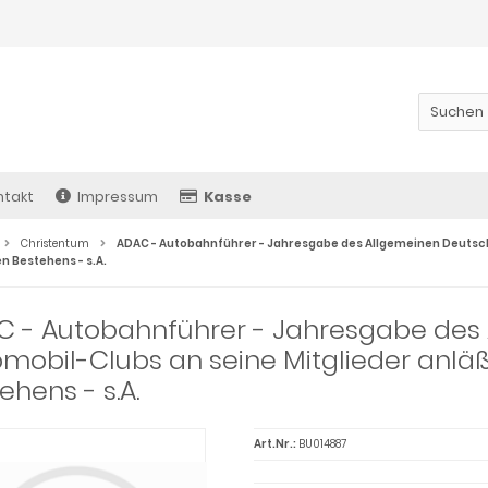
ntakt
Impressum
Kasse
Christentum
ADAC - Autobahnführer - Jahresgabe des Allgemeinen Deutsch
n Bestehens - s.A.
C - Autobahnführer - Jahresgabe des
mobil-Clubs an seine Mitglieder anläß
ehens - s.A.
Art.Nr.:
BU014887