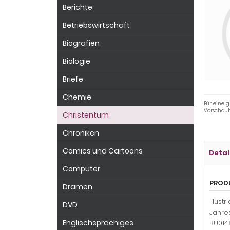
Berichte
Betriebswirtschaft
Biografien
Biologie
Briefe
Chemie
Für eine g
Vorschaub
Christentum
Chroniken
Comics und Cartoons
Detai
Computer
PROD
Dramen
Illust
DVD
Jahres
Englischsprachiges
BU014